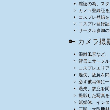
確認の為、スタ
カメラ登録証を
コスプレ登録を
コスプレ登録証
サークル参加の
🔑
カメラ撮
混雑風景など、
​背景にサーク
コスプレエリア
​​過失、故意
必ず被写体に一
​​過失、故意
​撮影した写真
紙媒体、インタ
三脚、大型機材