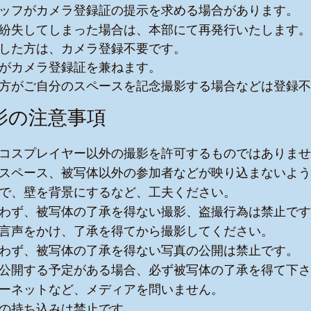
ッフがカメラ登録証の提示を求める場合があります。
紛失してしまった場合は、本部にて再発行いたします。
した方は、カメラ登録不要です。
がカメラ登録証を兼ねます。
方がご自分のスペースを記念撮影する場合などは登録不
影の注意事項
​コスプレイヤー以外の撮影を許可するものではありま
ルスペース、被写体以外の参加者などが映り込まないよ
で、壁を背景にするなど、工夫ください。
を問わず、被写体の了承を得ない撮影、盗撮行為は禁止で
言声をかけ、了承を得てから撮影してください。​
を問わず、被写体の了承を得ない写真の公開は禁止です。​
を公開する予定がある場合、必ず被写体の了承を得て下さい
ーネットなど、メディアを問いません。
の持ち込みは禁止です。