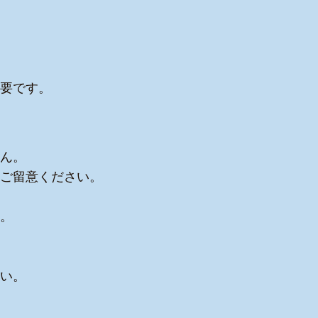
要です。
せん。
うご留意ください。
す。
。​​