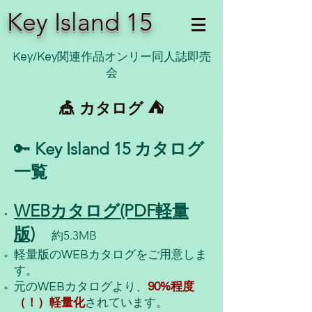
Key Island 15
Key/Key関連作品オンリー同人誌即売
会
⛺
🎪 カタログ
🔑
Key Island 15 カタログ
一覧
WEBカタログ(PDF軽量
版)​
約5.3MB
軽量版のWEBカタログをご用意しま
す。
元のWEBカタログより、
90%程度
（！）軽量化
されています。