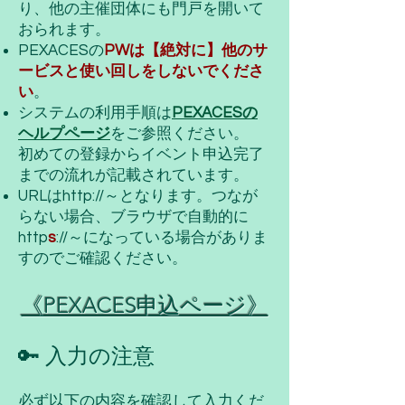
り、他の主催団体にも門戸を開いて
おられます。
PEXACESの
PWは【絶対に】他のサ
ービスと使い回しをしないでくださ
い
。
システムの利用手順は
PEXACESの
ヘル
プページ
をご参照ください
。
初めての登録からイベント申込完了
までの流れが記載されています。
URLはhttp://～となります。つなが
らない場合、ブラウザで自動的に
http
s
://～になっている場合がありま
すのでご確認ください。
《PEXACES申込ページ》
🔑 入力の注意
必ず以下の内容を確認して入力くだ