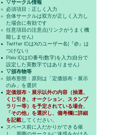
​▽サークル情報​
必須項目：正しく入力​
合体サークルは双方が正しく入力し
た場合に有効です
任意項目の注意点(リンクがうまく機
能しません)
Twitter IDはXのユーザー名(『@』は
つけない)
Pixiv IDはID番号(数字)を入力(自分で
設定した英数字ではありません)
▽頒布物等​
頒布形態：原則は「定価頒布・展示
のみ」を選択
定価頒布・展示以外の内容（抽選、
くじ引き、オークション、スタンプ
ラリー等）を予定されている場合、
「その他」を選択し、備考欄に詳細
を記載
してください。
スペース前に人だかりができる催
し、周囲のサークルに迷惑をかける