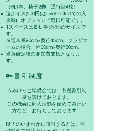
ス
7,000円
（机1本、椅子2脚、通行証4枚）
​追加イス(500円)はLivePocketでの入
金時にオプションで選択可能です。
1スペースは長机半分(※)のサイズで
す。
※通常幅90cm×奥行45cm。プラザマ
ームの場合、幅90cm×奥行60cm。
​当落確定後の参加費支払となりま
す。
🔑 割引制度
うみけっと準備会では、各種割引制
度を設けております。
この機会に同人活動を始めてみたい
方など、お待ちしております！
以下のいずれかに該当する方は、割