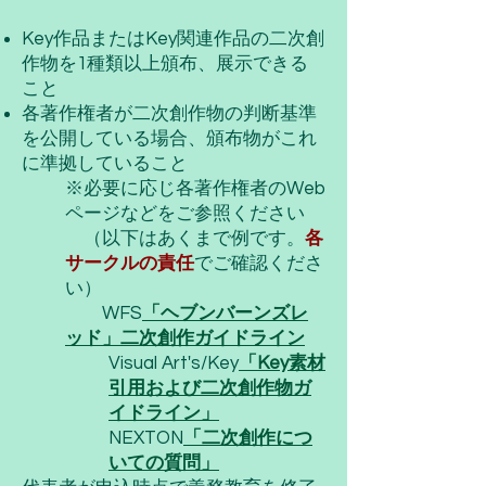
Key作品またはKey関連作品の二次創
作物を1種類以上頒布、展示できる
こと
各著作権者が二次創作物の判断基準
を公開している場合、頒布物がこれ
に準拠していること
※必要に応じ各著作権者のWeb
ページなどをご参照ください
（以下はあくまで例です。
各
サークルの責任
でご確認くださ
い）
​ WFS
「ヘブンバーンズレ
ッド」二次創作ガイドライン
Visual Art's/Key
「Key素材
引用および二次創作物ガ
イドライン」
NEXTON
「二次創作につ
いての質問」