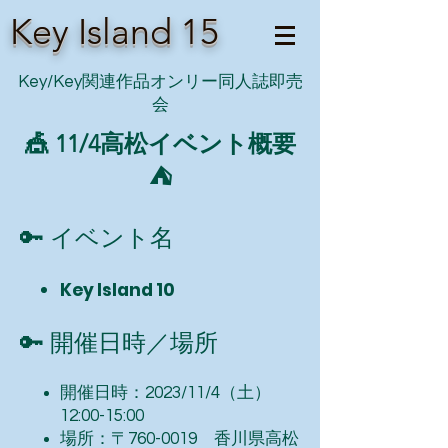
Key Island 15
Key/Key関連作品オンリー同人誌即売
会
🎪 ​11/4高松イベント概要
⛺
🔑 イベント名
Key Island 10
🔑 開催日
時
／場所
開催日時
：2023/11/4（土）
12:00-15:00
場所：〒760-0019
香川県高松