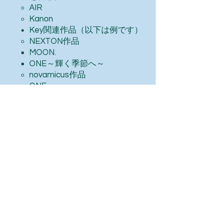
AIR
Kanon
Key関連作品（以下は例です）
NEXTON作品
MOON.
ONE～輝く季節へ～
novamicus作品
​ONE.
KSL作品
Love Song
Satsubatsu Kids
その他関連作品
シーランと、誰もいない海-
TALENT 3-
猫狩り族の長
偽りのアリス
HOLY BREAKER!
SNOW
ナジュムの星空